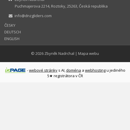
Puchmajerova 2214, Roztoky, 25263, Česká republika
info@dnzgliders.com
ČESKY
DEUTSCH
ENGLISH
© 2026
Zbyněk Nadrchal
|
Mapa webu
-
webové stránky
s AI,
doména
a
webhosting
u jediného
5★ registrátora v ČR